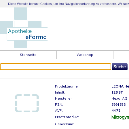
Diese Website benutzt Cookies, um ihre Navigationserfahrung zu verbessern. Wir setzen
Startseite
Webshop
Produktname:
LEONA Hex
Inhalt:
126 ST
Hersteller:
Hexal AG
PZN:
5991538
AVP:
44,72
Microgy
Ersatzprodukt:
Generikum: