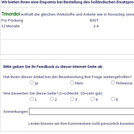
Wir bieten Ihnen eine Ersparnis bei Bestellung des holländischen Ersatzpro
Trinordiol
enthält die gleichen Wirkstoffe und Anteile wie in Novastep (eine
Pro Packung
63ST
12 Monate
x 4
Bitte geben Sie Ihr Feedback zu dieser Internet-Seite ab.
Hat Ihnen dieser Artikel bei der Beantwortung Ihre Frage weitergeholfen?
Ja
Nein
Teilweise
Wie bewerten Sie diese Seite? (1=schlecht, 10=sehr gut)
1
2
3
4
5
Anmerkungen
Leider können wir Ihre Kommentare nicht persönlich beantw