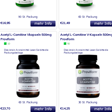
90 St. Packung
60 St. Packung
€16,95
€21,49
Acetyl L-Carnitine Vkapseln 500mg
Acetyl L-Carnitine V-Kapseln 500m
Proviform
Proviform
10
50
Dies ist ein Arzneimittel. Lesen Sie bitte die
Dies ist ein Arzneimittel. Lesen Sie bitte die
Packungsbeilage.
Packungsbeilage.
60 St. Packung
30 St. Packung
€23,70
€14,25