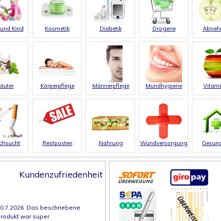
und Kind
Kosmetik
Diabetik
Drogerie
Abneh
äuter
Körperpflege
Männerpflege
Mundhygiene
Vitam
chsucht
Restposten
Nahrung
Wundversorgung
Gesund
Kundenzufriedenheit
0.7.2026 Das beschriebene
rodukt war super.