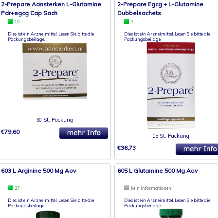
2-Prepare Aansterken L-Glutamine
2-Prepare Egcg + L-Glutamine
Pdr+egcg Cap Sach
Dubbelsachets
10
3
Dies ist ein Arzneimittel. Lesen Sie bitte die
Dies ist ein Arzneimittel. Lesen Sie bitte die
Packungsbeilage.
Packungsbeilage.
30 St. Packung
€79,60
15 St. Packung
€36,73
603 L Arginine 500 Mg Aov
605 L Glutamine 500 Mg Aov
27
kein Informationen
Dies ist ein Arzneimittel. Lesen Sie bitte die
Dies ist ein Arzneimittel. Lesen Sie bitte die
Packungsbeilage.
Packungsbeilage.