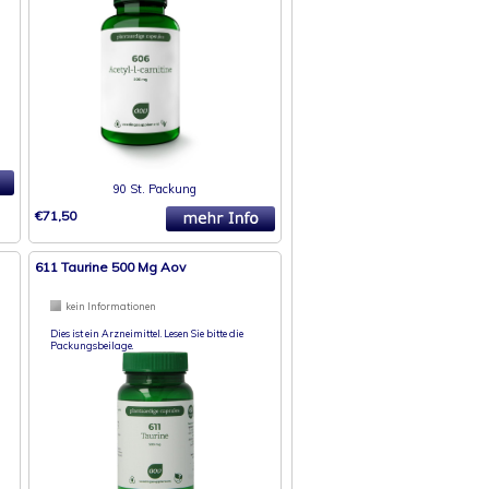
90 St. Packung
€71,50
611 Taurine 500 Mg Aov
kein Informationen
Dies ist ein Arzneimittel. Lesen Sie bitte die
Packungsbeilage.