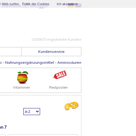
er Web surfen.
Politik der Cookies
Ich akzeptiere
|
Warenkorb (0)
|
Einloggen
1030670 registrierte Kunden
Kundenservice
p
-
Nahrungsergänzungsmittel
-
Aminosäuren
Vitaminen
Restposten
n 7