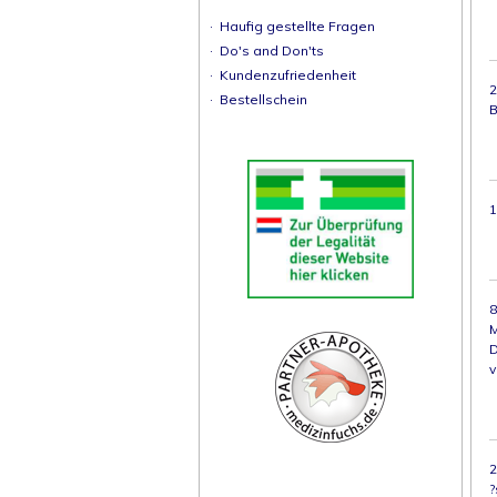
·
Haufig gestellte Fragen
·
Do's and Don'ts
·
Kundenzufriedenheit
2
·
Bestellschein
B
1
8
M
D
v
2
?