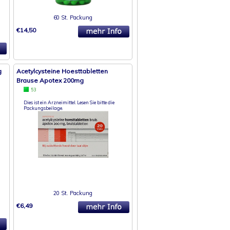
60 St. Packung
€14,50
g
Acetylcysteine Hoesttabletten
Brause Apotex 200mg
53
Dies ist ein Arzneimittel. Lesen Sie bitte die
Packungsbeilage.
20 St. Packung
€6,49