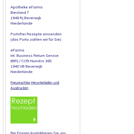
Apotheke eFarma
Biesland 7
1948 RJ Beverwijk
Niederlande
Portofrei Rezepte einsenden
(das Porto zahlen wir für Sie):
eFarma
Int. Business Return Service
IBRS / CCRI Numéro 365
1940 VB Beverwijk
Niederlande
Freiumschlag Herunterladen und
Ausdrucken
Bei Fragen kontaktieren Sie uns