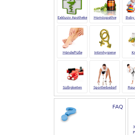
Exklusiv Apotheke
Homöopathie
Baby 
Hände/Füße
Intimhygiene
Kr
Süßigkeiten
Sportlerbedarf
Rau
FAQ
3
P