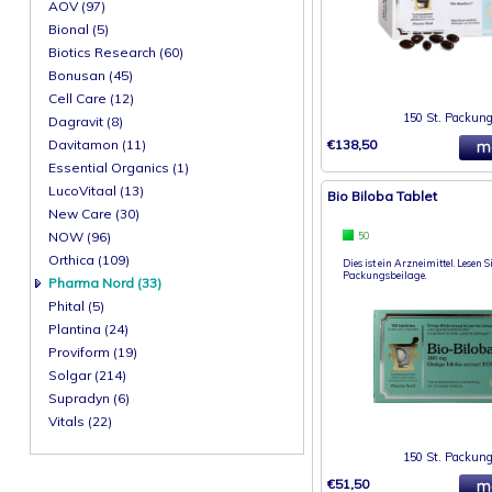
AOV (97)
Bional (5)
Biotics Research (60)
Bonusan (45)
Cell Care (12)
150 St. Packun
Dagravit (8)
Davitamon (11)
€138,50
Essential Organics (1)
LucoVitaal (13)
Bio Biloba Tablet
New Care (30)
NOW (96)
50
Orthica (109)
Dies ist ein Arzneimittel. Lesen Si
Packungsbeilage.
Pharma Nord (33)
Phital (5)
Plantina (24)
Proviform (19)
Solgar (214)
Supradyn (6)
Vitals (22)
150 St. Packun
€51,50