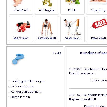
Hände/Füße
Intimhygiene
Kräuter
Körperpflege
Süßigkeiten
Sportlerbedarf
Rauchsucht
Restposten
FAQ
Kundenzufrie
30.7.2026 Das beschriebe
Produkt war super.
Frau T., Bor
·
Haufig gestellte Fragen
·
Do's and Don'ts
·
Kundenzufriedenheit
28.7.2026 Quetiapin ist in 
·
Bestellschein
Bayern ausverkauft
Frau H., Abensb