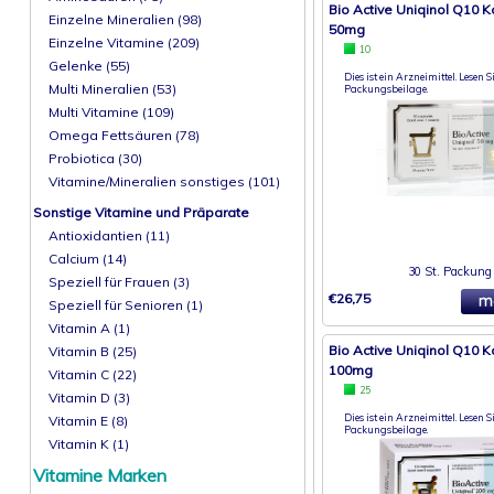
Bio Active Uniqinol Q10 
Einzelne Mineralien (98)
50mg
Einzelne Vitamine (209)
10
Gelenke (55)
Dies ist ein Arzneimittel. Lesen Si
Multi Mineralien (53)
Packungsbeilage.
Multi Vitamine (109)
Omega Fettsäuren (78)
Probiotica (30)
Vitamine/Mineralien sonstiges (101)
Sonstige Vitamine und Präparate
Antioxidantien (11)
Calcium (14)
30 St. Packung
Speziell für Frauen (3)
€26,75
Speziell für Senioren (1)
Vitamin A (1)
Bio Active Uniqinol Q10 
Vitamin B (25)
100mg
Vitamin C (22)
25
Vitamin D (3)
Dies ist ein Arzneimittel. Lesen Si
Vitamin E (8)
Packungsbeilage.
Vitamin K (1)
Vitamine Marken