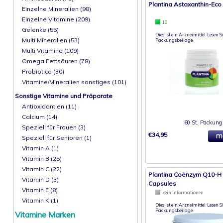
Plantina Astaxanthin-Eco
Einzelne Mineralien (98)
Einzelne Vitamine (209)
10
Gelenke (55)
Dies ist ein Arzneimittel. Lesen Si
Multi Mineralien (53)
Packungsbeilage.
Multi Vitamine (109)
Omega Fettsäuren (78)
Probiotica (30)
Vitamine/Mineralien sonstiges (101)
Sonstige Vitamine und Präparate
Antioxidantien (11)
Calcium (14)
60 St. Packung
Speziell für Frauen (3)
€34,95
Speziell für Senioren (1)
Vitamin A (1)
Vitamin B (25)
Vitamin C (22)
Plantina Coënzym Q10-H 
Vitamin D (3)
Capsules
Vitamin E (8)
kein Informationen
Vitamin K (1)
Dies ist ein Arzneimittel. Lesen Si
Packungsbeilage.
Vitamine Marken