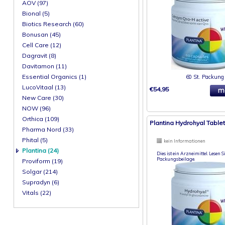
AOV (97)
Bional (5)
Biotics Research (60)
Bonusan (45)
Cell Care (12)
Dagravit (8)
Davitamon (11)
Essential Organics (1)
60 St. Packung
LucoVitaal (13)
€54,95
New Care (30)
NOW (96)
Orthica (109)
Plantina Hydrohyal Table
Pharma Nord (33)
Phital (5)
kein Informationen
Plantina (24)
Dies ist ein Arzneimittel. Lesen Si
Packungsbeilage.
Proviform (19)
Solgar (214)
Supradyn (6)
Vitals (22)