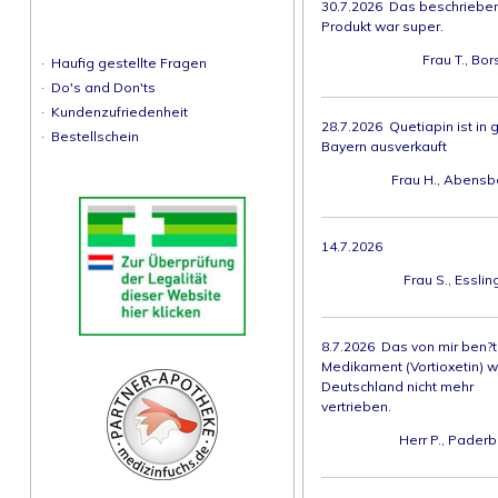
30.7.2026 Das beschriebe
Produkt war super.
Frau T., Bor
·
Haufig gestellte Fragen
·
Do's and Don'ts
·
Kundenzufriedenheit
28.7.2026 Quetiapin ist in 
·
Bestellschein
Bayern ausverkauft
Frau H., Abensb
14.7.2026
Frau S., Esslin
8.7.2026 Das von mir ben?t
Medikament (Vortioxetin) wi
Deutschland nicht mehr
vertrieben.
Herr P., Paderb