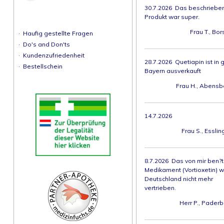
30.7.2026 Das beschriebe
Produkt war super.
Frau T., Bor
·
Haufig gestellte Fragen
·
Do's and Don'ts
·
Kundenzufriedenheit
28.7.2026 Quetiapin ist in 
·
Bestellschein
Bayern ausverkauft
Frau H., Abensb
14.7.2026
Frau S., Esslin
8.7.2026 Das von mir ben?t
Medikament (Vortioxetin) wi
Deutschland nicht mehr
vertrieben.
Herr P., Paderb