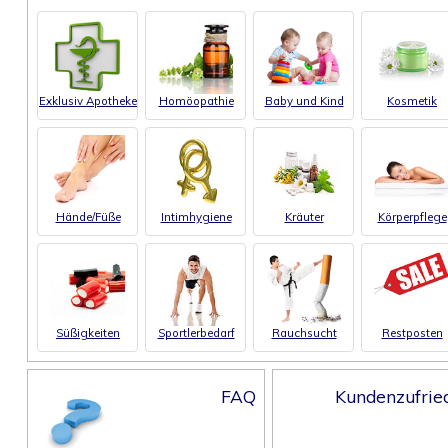
Exklusiv Apotheke
Homöopathie
Baby und Kind
Kosmetik
Hände/Füße
Intimhygiene
Kräuter
Körperpflege
Süßigkeiten
Sportlerbedarf
Rauchsucht
Restposten
FAQ
Kundenzufrie