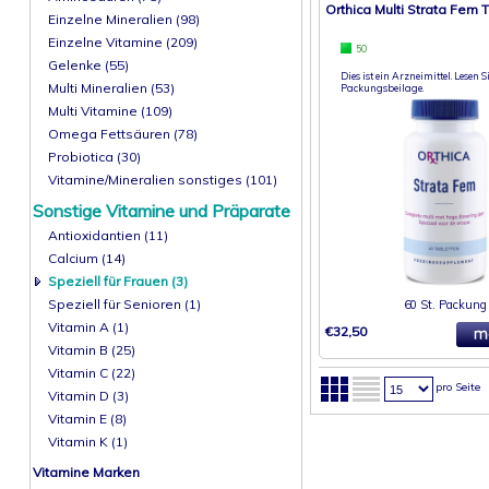
Orthica Multi Strata Fem 
Einzelne Mineralien (98)
Einzelne Vitamine (209)
50
Gelenke (55)
Dies ist ein Arzneimittel. Lesen Si
Multi Mineralien (53)
Packungsbeilage.
Multi Vitamine (109)
Omega Fettsäuren (78)
Probiotica (30)
Vitamine/Mineralien sonstiges (101)
Sonstige Vitamine und Präparate
Antioxidantien (11)
Calcium (14)
Speziell für Frauen (3)
Speziell für Senioren (1)
60 St. Packung
Vitamin A (1)
€32,50
Vitamin B (25)
Vitamin C (22)
pro Seite
Vitamin D (3)
Vitamin E (8)
Vitamin K (1)
Vitamine Marken