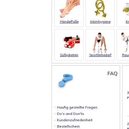
Hände/Füße
Intimhygiene
Kr
Süßigkeiten
Sportlerbedarf
Rau
FAQ
3
P
·
Haufig gestellte Fragen
·
Do's and Don'ts
·
Kundenzufriedenheit
2
·
Bestellschein
B