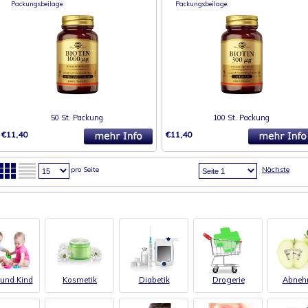
Packungsbeilage.
Packungsbeilage.
50 St. Packung
100 St. Packung
€11,40
€11,40
pro Seite
Nächste
und Kind
Kosmetik
Diabetik
Drogerie
Abneh