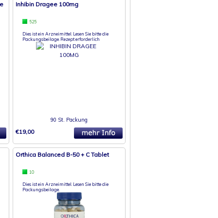
ee
Inhibin Dragee 100mg
525
Dies ist ein Arzneimittel. Lesen Sie bitte die
Packungsbeilage. Rezept erforderlich
90 St. Packung
€19,00
Orthica Balanced B-50 + C Tablet
10
Dies ist ein Arzneimittel. Lesen Sie bitte die
Packungsbeilage.