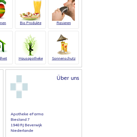
inen
Bio Produkte
Rasieren
heit
Hausapotheke
Sonnenschutz
Über uns
Apotheke eFarma
Biesland 7
1948 RJ Beverwijk
Niederlande