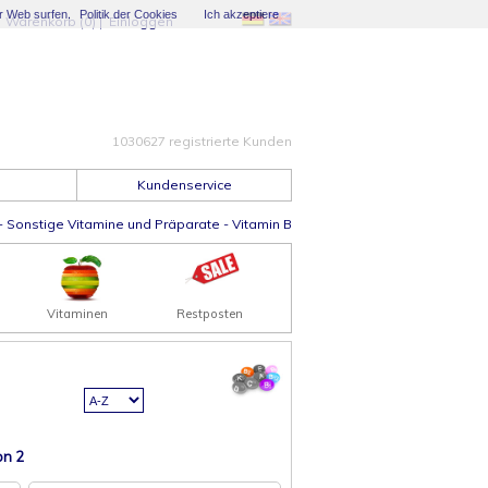
er Web surfen.
Politik der Cookies
Ich akzeptiere
|
Warenkorb (0)
|
Einloggen
1030627 registrierte Kunden
Kundenservice
-
Sonstige Vitamine und Präparate
-
Vitamin B
Vitaminen
Restposten
n 2