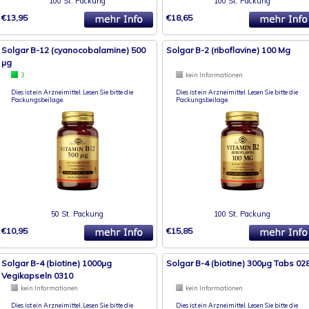
100 St. Packung
100 St. Packung
€13,95
€18,65
Solgar B-12 (cyanocobalamine) 500
Solgar B-2 (riboflavine) 100 Mg
µg
3
kein Informationen
Dies ist ein Arzneimittel. Lesen Sie bitte die
Dies ist ein Arzneimittel. Lesen Sie bitte die
Packungsbeilage.
Packungsbeilage.
50 St. Packung
100 St. Packung
€10,95
€15,85
Solgar B-4 (biotine) 1000µg
Solgar B-4 (biotine) 300µg Tabs 02
Vegikapseln 0310
kein Informationen
kein Informationen
Dies ist ein Arzneimittel. Lesen Sie bitte die
Dies ist ein Arzneimittel. Lesen Sie bitte die