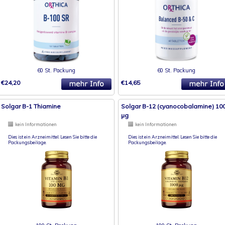
60 St. Packung
60 St. Packung
€24,20
€14,65
Solgar B-1 Thiamine
Solgar B-12 (cyanocobalamine) 10
µg
kein Informationen
kein Informationen
Dies ist ein Arzneimittel. Lesen Sie bitte die
Dies ist ein Arzneimittel. Lesen Sie bitte die
Packungsbeilage.
Packungsbeilage.