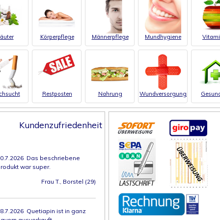
äuter
Körperpflege
Männerpflege
Mundhygiene
Vitam
chsucht
Restposten
Nahrung
Wundversorgung
Gesund
Kundenzufriedenheit
0.7.2026 Das beschriebene
rodukt war super.
Frau T., Borstel (29)
8.7.2026 Quetiapin ist in ganz
ayern ausverkauft