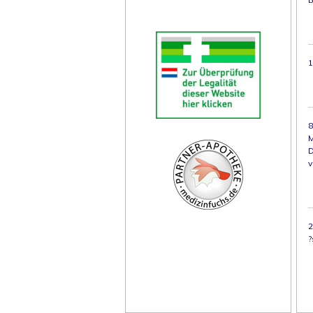
1
8
M
D
v
2
?