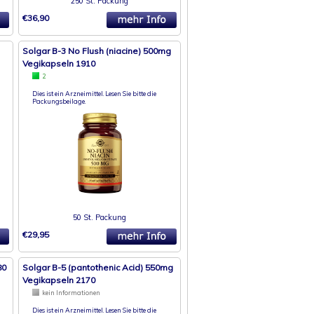
250 St. Packung
€36,90
Solgar B-3 No Flush (niacine) 500mg
Vegikapseln 1910
2
Dies ist ein Arzneimittel. Lesen Sie bitte die
Packungsbeilage.
50 St. Packung
€29,95
80
Solgar B-5 (pantothenic Acid) 550mg
Vegikapseln 2170
kein Informationen
Dies ist ein Arzneimittel. Lesen Sie bitte die