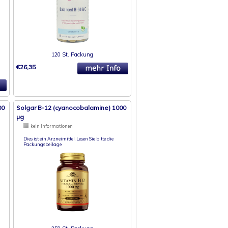
120 St. Packung
€26,35
00
Solgar B-12 (cyanocobalamine) 1000
µg
kein Informationen
Dies ist ein Arzneimittel. Lesen Sie bitte die
Packungsbeilage.