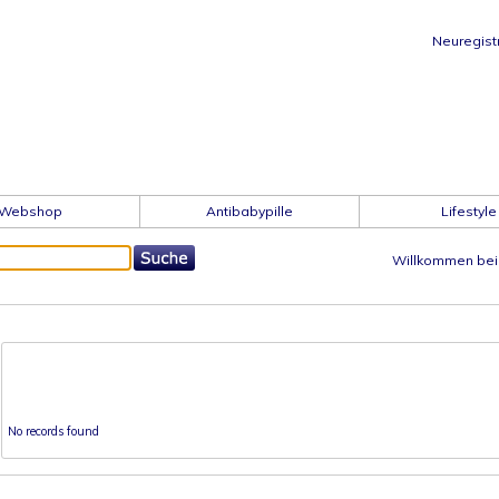
Neuregist
Webshop
Antibabypille
Lifestyle
Willkommen bei 
No records found