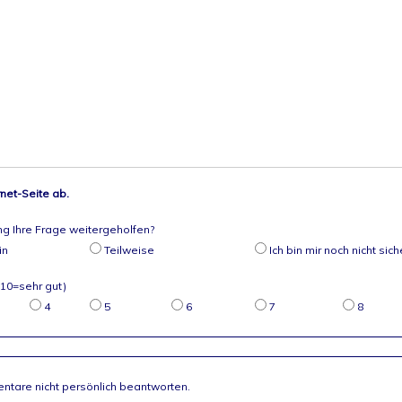
rnet-Seite ab.
ng Ihre Frage weitergeholfen?
in
Teilweise
Ich bin mir noch nicht sich
 10=sehr gut)
4
5
6
7
8
ntare nicht persönlich beantworten.