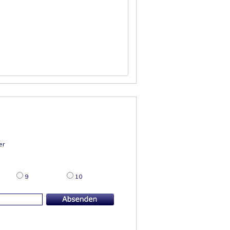
er
9
10