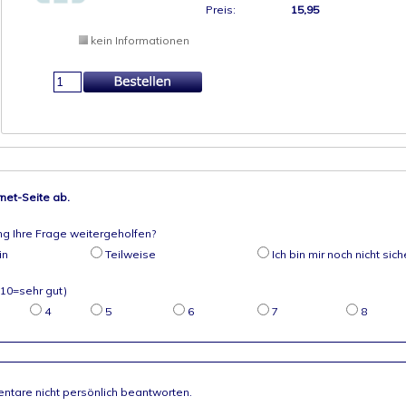
Preis:
15,95
kein Informationen
rnet-Seite ab.
ng Ihre Frage weitergeholfen?
in
Teilweise
Ich bin mir noch nicht sich
 10=sehr gut)
4
5
6
7
8
ntare nicht persönlich beantworten.