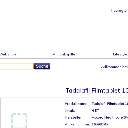
Neuregist
Webshop
Antibabypille
Lifestyle
Willkommen bei 
Tadalafil Filmtablet 
Produktname:
Tadalafil Filmtablet 
Inhalt:
4 ST
Hersteller:
Accord Healthcare B
Artikelnummer:
16598385