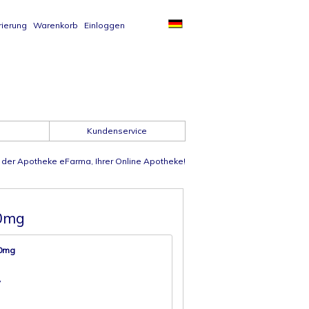
rierung
Warenkorb
Einloggen
Kundenservice
der Apotheke eFarma, Ihrer Online Apotheke!
10mg
10mg
V