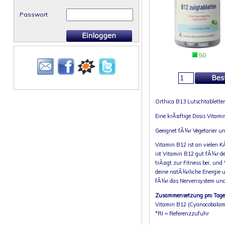
Passwort
50
Orthica B13 Lutschtablette
Eine krÃ¤ftige Dosis Vitam
Geeignet fÃ¼r Vegetarier u
Vitamin B12 ist an vielen K
ist Vitamin B12 gut fÃ¼r d
trÃ¤gt zur Fitness bei, un
deine natÃ¼rliche Energie u
fÃ¼r das Nervensystem und 
Zusammensetzung pro Tagesd
Vitamin B12 (Cyanocobalam
*RI = Referenzzufuhr