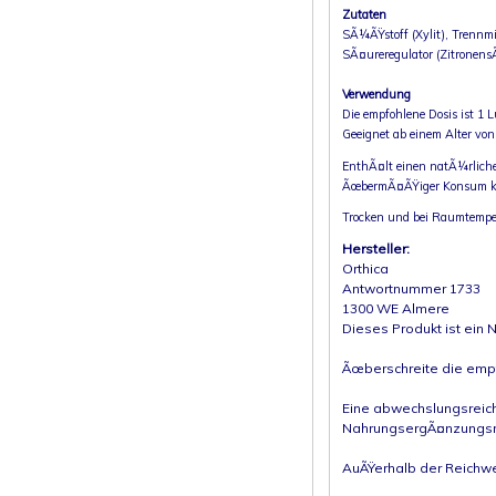
Zutaten
SÃ¼ÃŸstoff (Xylit), Trennmi
SÃ¤ureregulator (Zitronen
Verwendung
Die empfohlene Dosis ist 1 L
Geeignet ab einem Alter von
EnthÃ¤lt einen natÃ¼rlich
ÃœbermÃ¤ÃŸiger Konsum k
Trocken und bei Raumtempe
Hersteller:
Orthica
Antwortnummer 1733
1300 WE Almere
Dieses Produkt ist ein
Ãœberschreite die empf
Eine abwechslungsreich
NahrungsergÃ¤nzungsmit
AuÃŸerhalb der Reichwe