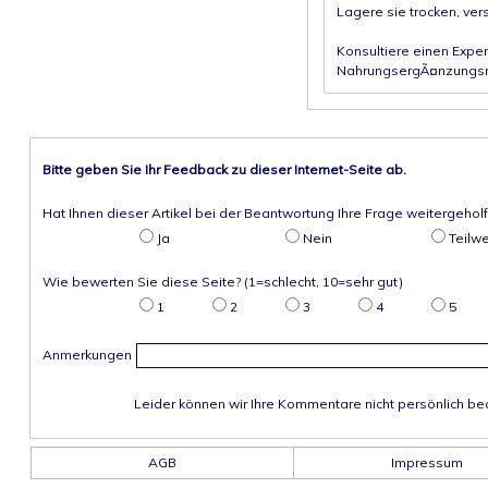
Lagere sie trocken, ve
Konsultiere einen Expe
NahrungsergÃ¤nzungsmi
Bitte geben Sie Ihr Feedback zu dieser Internet-Seite ab.
Hat Ihnen dieser Artikel bei der Beantwortung Ihre Frage weitergehol
Ja
Nein
Teilw
Wie bewerten Sie diese Seite? (1=schlecht, 10=sehr gut)
1
2
3
4
5
Anmerkungen
Leider können wir Ihre Kommentare nicht persönlich be
AGB
Impressum